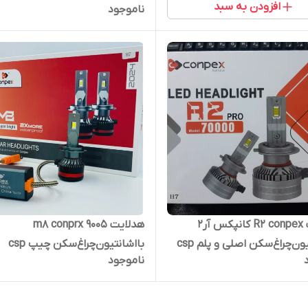
افزودن به سبد
ناموجود
هدلایت R2 conpex کانپکس آر۲
هدلایت m8 conprx 9005
بااشانتیون‌چراغ‌سکن اصلی و پلم csp
بااشانتیون‌چراغ‌سکن چیپ csp
ناموجود
پایه ۹۰۰۵
کانپکس 90000 لومن اصلی و پلم 
گارانتی پایه 9005