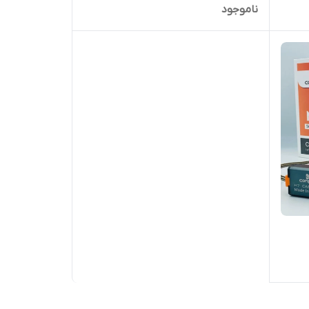
ناموجود
با