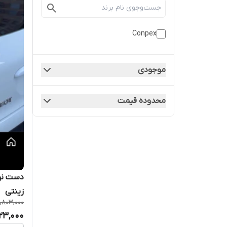
Conpex
موجودی
محدوده قیمت
دست نور
زینتی
,803,000
923,000