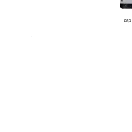
بااشانتیون‌چراغ‌سکن اصلی و پلم csp