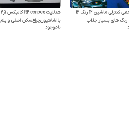
چراغ سقفی کنترلی ماشین 12 رنگ 16
هدلایت R2 conpex کانپکس آر۲
 رنگ های بسیار جذاب
ناموجود
سی‌اس‌پی پایه ۹۰۰۵