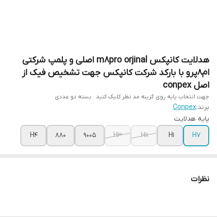
هدلایت کانپکس m8pro orjinal اصلی و پلمپ شرکتی
ام۸پرو با بارکد شرکت کانپکس جهت تشخیص فیک از
اصل conpex
جهت انتخاب پایه روی گزینه مد نظر کلیک کنید . بسته دو عددی
برند:
Conpex
پایه هدلایت
H4
880
9005
H3
H11
H1
H7
نظرات