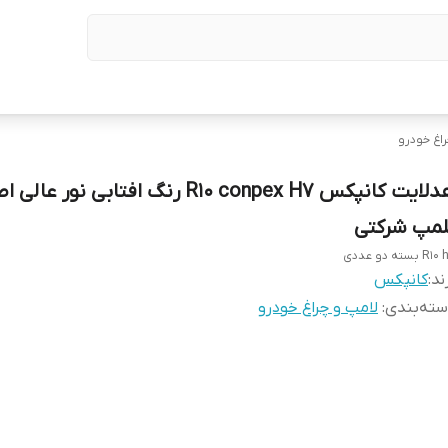
اغ خودرو
هدلایت کانپکس R10 conpex H7 رنگ افتابی نور ع
لمپ شرکتی
R بسته دو عددی
ند:
کانپکس
ته‌بندی
:
لامپ و چراغ خودرو