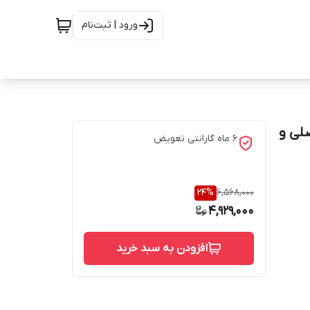
ورود | ثبت‌نام
الی اصلی و
۶ ماه گارانتی تعویض
24
%
6,568,000
4,929,000
افزودن به سبد خرید