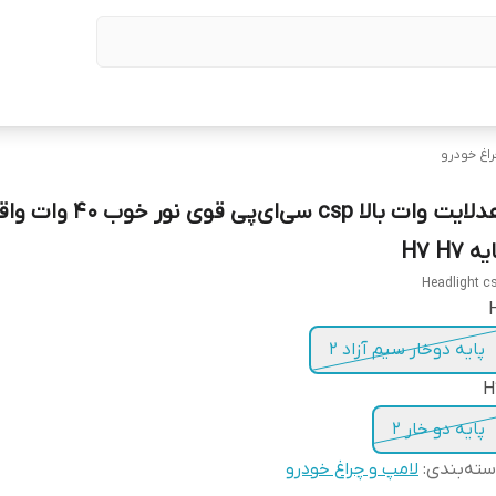
اغ خودرو
هدلایت وات بالا csp سی‌ای‌پی قوی نور خ
ه H7 H7
Headlight c
پایه دوخار سیم آزاد 2
H
پایه دو خار 2
ته‌بندی
:
لامپ و چراغ خودرو