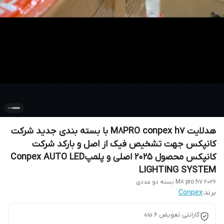
هدلایت M8PRO conpex h7 با بسته بندی جدید شرکت
کانپکس جهت تشخیص فیک از اصل و بارکد شرکت
کانپکس محصول 2025 اصلی و پلمپConpex AUTO LED
LIGHTING SYSTEM
M8 pro h7 2026 بسته دو عددی
برند:
Conpex
گارانتی تعویض 6 ماه