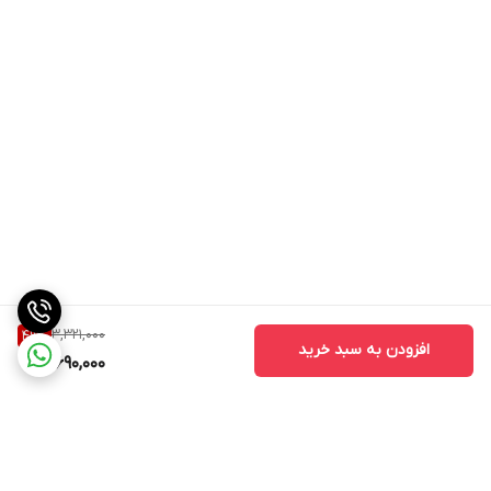
3,321,000
49
%
افزودن به سبد خرید
1,690,000